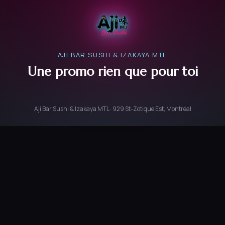
AJI BAR SUSHI & IZAKAYA MTL
Une promo rien que pour toi
Aji Bar Sushi & Izakaya MTL · 929 St-Zotique Est, Montréal