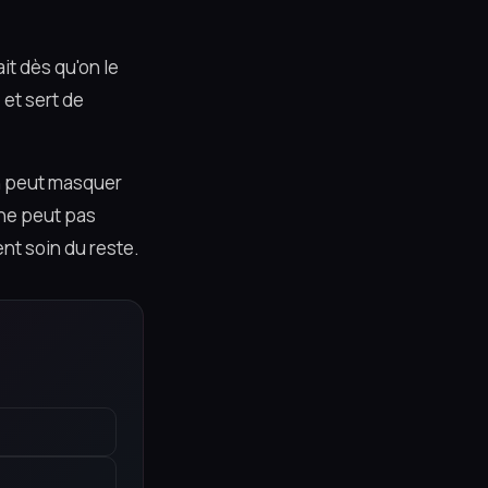
ait dès qu'on le
 et sert de
 On peut masquer
ne peut pas
nt soin du reste.