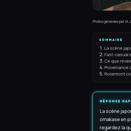
Photos générées par IA, à 
SOMMAIRE
La scène jap
Fast-casual 
Ce que révèle 
Provenance d
Rosemont co
RÉPONSE RAP
La scène japon
omakase en pa
regardez la qua