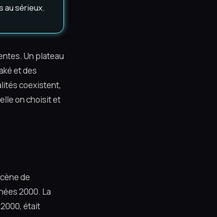
s au sérieux.
entes. Un plateau
saké et des
lités coexistent,
elle on choisit et
scène de
nnées 2000. La
2000, était