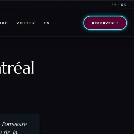
FR
· EN
→
DRE
VISITER
EN
RESERVER
tréal
à l'omakase
riz, la