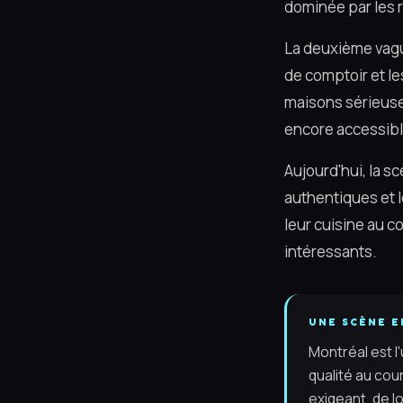
dominée par les r
La deuxième vagu
de comptoir et l
maisons sérieuses
encore accessibl
Aujourd'hui, la s
authentiques et le
leur cuisine au c
intéressants.
UNE SCÈNE E
Montréal est l
qualité au cou
exigeant, de l