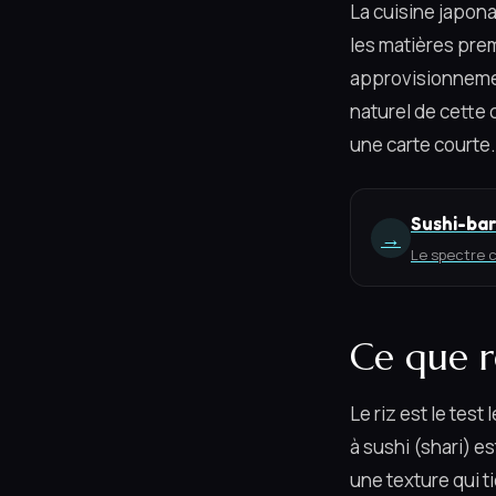
La cuisine japona
les matières pre
approvisionnemen
naturel de cette 
une carte courte.
Sushi-bar
→
Le spectre c
Ce que ré
Le riz est le test
à sushi (shari) e
une texture qui t