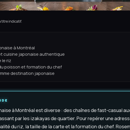
titre indicatif.
onaise à Montréal
et cuisine japonaise authentique
le riz
u poisson et formation du chef
mme destination japonaise
IDE
aise à Montréal est diverse : des chaînes de fast-casual a
ssant par les izakayas de quartier. Pour repérer une adress
lité du riz, la taille de la carte et la formation du chef. Ros