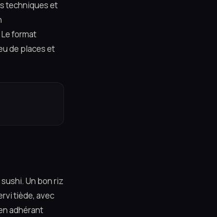
es techniques et
n
 Le format
peu de places et
e sushi. Un bon riz
ervi tiède, avec
 en adhérant