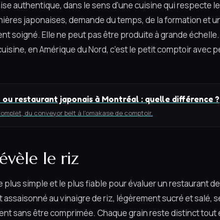
ise authentique, dans le sens d'une cuisine qui respecte l
mières japonaises, demande du temps, de la formation et u
t soigné. Elle ne peut pas être produite à grande échelle.
cuisine, en Amérique du Nord, c'est le petit comptoir avec 
 ou restaurant japonais à Montréal : quelle différence ?
omplet, du conveyor belt à l'omakase de comptoir.
vèle le riz
 le plus simple et le plus fiable pour évaluer un restaurant d
st assaisonné au vinaigre de riz, légèrement sucré et salé, s
ient sans être comprimée. Chaque grain reste distinct tout