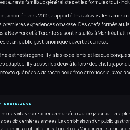
estaurants familiaux généralistes et les formules tout-incl
e, amorcée vers 2010, a apporté les izakayas, les ramen ma
es premières expériences omakase. Des chefs formés au J
 à New York et à Toronto se sont installés à Montréal, attir
es et un public gastronomique ouvert et curieux.
cène est hétérogène. Il y a les excellents et les quelconques
s adaptés. Il y a aussi les deux à la fois : des chefs japona
ontexte québécois de façon délibérée et réfléchie, avec de
N CROISSANCE
'une des villes nord-américaines où la cuisine japonaise a le pl
rs des dix dernières années. La combinaison d'un public gast
oyers moins prohibitifs qu'à Toronto ou Vancouver, et d'un acc