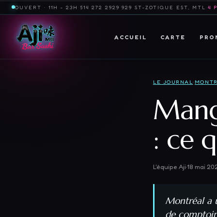
OUVERT · 11H - 23H
·
514 272 2929
·
929 ST-ZOTIQUE EST, MTL
·
4 
ACCUEIL
CARTE
PRO
LE JOURNAL
·
MONTR
Mang
: ce q
L'équipe Aji
·
18 mai 20
Montréal a u
de comptoir.