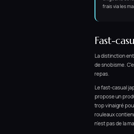
frais via les 
Fast-cas
La distinction en
de snobisme. C'e
repas.
Le fast-casual ja
propose un produi
trop vinaigré pou
rouleaux contien
n'est pas de la m