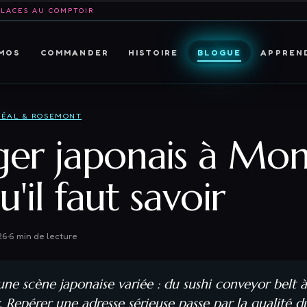
PLACES AU COMPTOIR
MOS
COMMANDER
HISTOIRE
BLOGUE
APPREN
ÉAL & ROSEMONT
er japonais à Mon
u'il faut savoir
26
·
6
min de lecture
ne scène japonaise variée : du sushi conveyor belt 
 Repérer une adresse sérieuse passe par la qualité du 