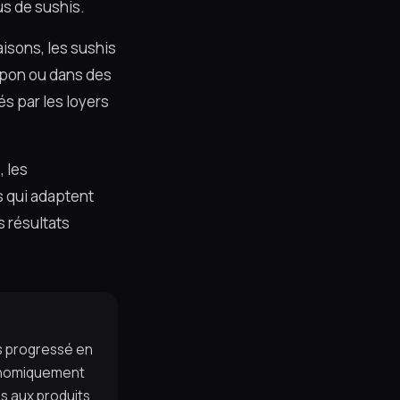
us de sushis.
isons, les sushis
apon ou dans des
és par les loyers
, les
is qui adaptent
s résultats
us progressé en
ronomiquement
ès aux produits