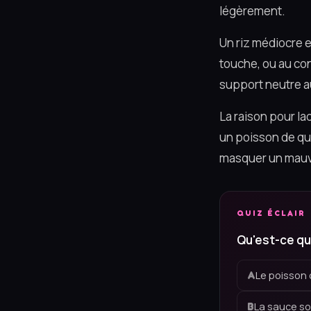
légèrement.
Un riz médiocre es
touche, ou au con
support neutre a
La raison pour laq
un poisson de qu
masquer un mauva
QUIZ ÉCLAIR
Qu'est-ce que
Le poisson c
A
La sauce so
B