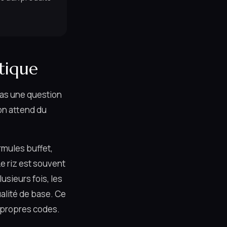
ntique
 pas une question
on attend du
rmules buffet,
e riz est souvent
usieurs fois, les
alité de base. Ce
s propres codes.