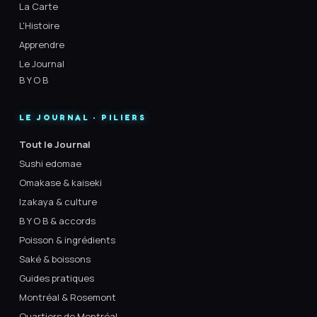
La Carte
L'Histoire
Apprendre
Le Journal
B Y O B
LE JOURNAL · PILIERS
Tout le Journal
Sushi edomae
Omakase & kaiseki
Izakaya & culture
B Y O B & accords
Poisson & ingrédients
Saké & boissons
Guides pratiques
Montréal & Rosemont
Quartiers de Montréal