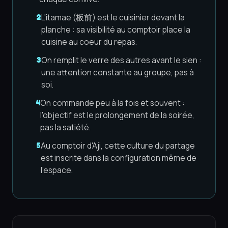
L'itamae (板前) est le cuisinier devant la
2
planche : sa visibilité au comptoir place la
cuisine au coeur du repas.
On remplit le verre des autres avant le sien :
3
une attention constante au groupe, pas à
soi.
On commande peu à la fois et souvent :
4
l'objectif est le prolongement de la soirée,
pas la satiété.
Au comptoir d'Aji, cette culture du partage
5
est inscrite dans la configuration même de
l'espace.