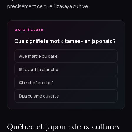
précisément ce que l'izakaya cultive.
QUIZ ÉCLAIR
Que signifie le mot «itamae» en japonais ?
Le maître du sake
A
Devant la planche
B
Le chef en chef
C
La cuisine ouverte
D
Québec et Japon : deux cultures