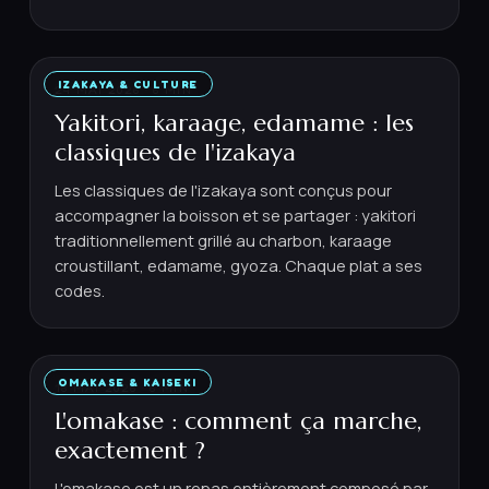
IZAKAYA & CULTURE
24 MAI 2026
·
6
MIN
Yakitori, karaage, edamame : les
classiques de l'izakaya
Les classiques de l'izakaya sont conçus pour
accompagner la boisson et se partager : yakitori
traditionnellement grillé au charbon, karaage
croustillant, edamame, gyoza. Chaque plat a ses
codes.
OMAKASE & KAISEKI
18 MAI 2026
·
6
MIN
L'omakase : comment ça marche,
exactement ?
L'omakase est un repas entièrement composé par