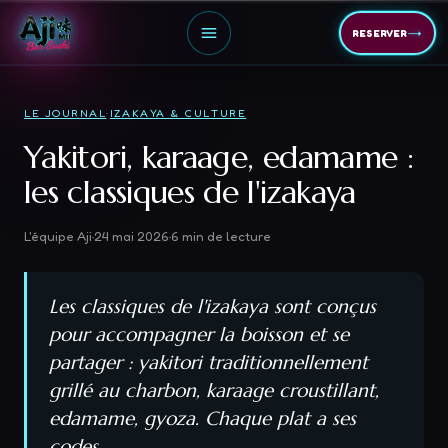
→
RESERVER
LE JOURNAL
·
IZAKAYA & CULTURE
Yakitori, karaage, edamame :
les classiques de l'izakaya
L'équipe Aji
·
24 mai 2026
·
6
min de lecture
Les classiques de l'izakaya sont conçus
pour accompagner la boisson et se
partager : yakitori traditionnellement
grillé au charbon, karaage croustillant,
edamame, gyoza. Chaque plat a ses
codes.