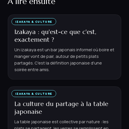
À lire ensuite
IZAKAYA & CULTURE
22 MAI 2026
·
5
MIN
Izakaya : qu'est-ce que c'est,
exactement ?
Un izakaya est un bar japonais informel où boire et
manger vont de pair, autour de petits plats
partagés. C'est la définition japonaise d'une
soirée entre amis.
IZAKAYA & CULTURE
23 MAI 2026
·
5
MIN
La culture du partage à la table
japonaise
La table japonaise est collective par nature : les
plats se partagent, les verres se remplissent en