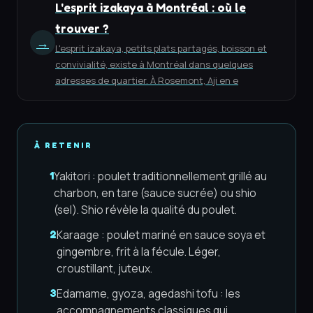
L'esprit izakaya à Montréal : où le
trouver ?
→
L'esprit izakaya, petits plats partagés, boisson et
convivialité, existe à Montréal dans quelques
adresses de quartier. À Rosemont, Aji en e
À RETENIR
Yakitori : poulet traditionnellement grillé au
1
charbon, en tare (sauce sucrée) ou shio
(sel). Shio révèle la qualité du poulet.
Karaage : poulet mariné en sauce soya et
2
gingembre, frit à la fécule. Léger,
croustillant, juteux.
Edamame, gyoza, agedashi tofu : les
3
accompagnements classiques qui