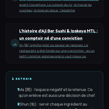
avant l'ouverture. La cuisson du riz, le travail du
couteau, la mise en place : l'essentie
L'histoire d'Aji Bar Sushi & Izakaya MTL :
un comptoir né d'une conviction
→
Aji (味) signifie goût ou saveur en japonais. Le
restaurant a été fondé sur une conviction : qu'un
petit comptoir edomae précis vaut mieux qu
À RETENIR
Ma (間) : l'espace négatif et la retenue. Ce
1
qu'on enlève est aussi une décision de chef.
Shun (旬) : servir chaque ingrédient au
2