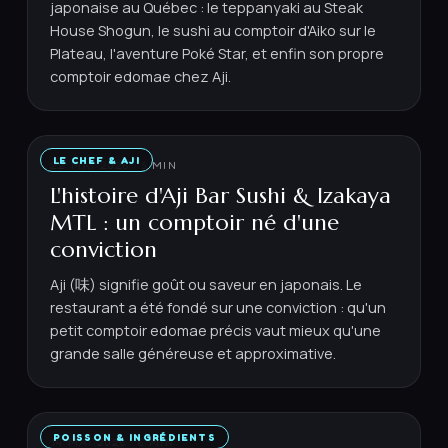
japonaise au Québec : le teppanyaki au Steak
House Shogun, le sushi au comptoir d'Aiko sur le
Plateau, l'aventure Poké Star, et enfin son propre
comptoir edomae chez Aji.
LE CHEF & AJI
22 MAI 2026
·
5
MIN
L'histoire d'Aji Bar Sushi & Izakaya
MTL : un comptoir né d'une
conviction
Aji (味) signifie goût ou saveur en japonais. Le
restaurant a été fondé sur une conviction : qu'un
petit comptoir edomae précis vaut mieux qu'une
grande salle généreuse et approximative.
POISSON & INGRÉDIENTS
14 MAI 2026
·
6
MIN