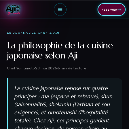
→
RESERVER
LE JOURNAL
·
LE CHEF & AJI
La philosophie de la cuisine
japonaise selon Aji
Chef Yamamoto
·
23 mai 2026
·
6
min de lecture
La cuisine japonaise repose sur quatre
principes : ma (espace et retenue), shun
(saisonnalité), shokunin (l'artisan et son
exigence), et omotenashi (l'hospitalité
totale). Chez Aji, ces principes guident
chaque décision, du poisson choisi au