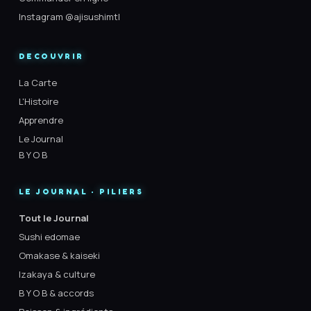
Instagram @ajisushimtl
DECOUVRIR
La Carte
L'Histoire
Apprendre
Le Journal
B Y O B
LE JOURNAL · PILIERS
Tout le Journal
Sushi edomae
Omakase & kaiseki
Izakaya & culture
B Y O B & accords