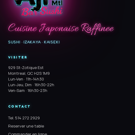
Cuisine Japonaise Raffinee
SUSHI · IZAKAYA · KAISEKI
VISITER
929 St-Zotique Est
Montreal, QC H2S 1M9
Lun-Ven · 11h-14h30
Lun-Jeu, Dim · 16h30-22h
Ven-Sam · 16h30-23h
CONTACT
Tel. 514 272 2929
Reserver une table
Commander en ligne