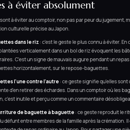
es à éviter absolument
sont à éviter au comptoir, non pas par peur du jugement, ma
tion culturelle précise au Japon.
ettes dans le riz
: c'est le geste le plus connu à éviter. En
lantées verticalement dans un bol de riz évoquent les bâ
aires. C'est un signe de mauvais augure pendant un repas
uettes horizontalement, sur le repose-baguettes.
ettes l'une contre l'autre
: ce geste signifie qu'elles son
tente d'en retirer des échardes. Dans un comptoir où les ba
in, c'est inutile et perçu comme un commentaire désobligea
urriture de baguette à baguette
: ce geste reproduit le ri
u défunt entre membres de la famille après la crémation. I
contexte de repas ordinaire au Japon. Pour partager une pi