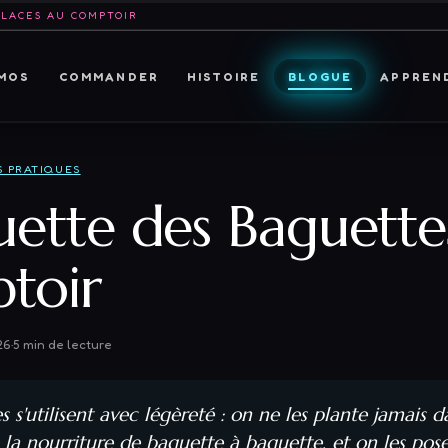
PLACES AU COMPTOIR
MOS
COMMANDER
HISTOIRE
BLOGUE
APPREN
S PRATIQUES
quette des Baguette
toir
26
·
5
min de lecture
 s'utilisent avec légèreté : on ne les plante jamais da
 la nourriture de baguette à baguette, et on les pose