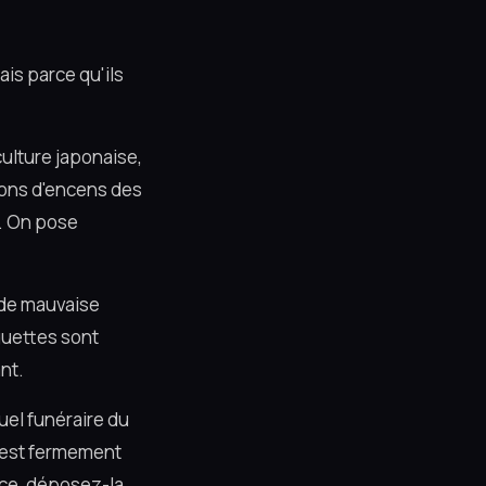
is parce qu'ils
 culture japonaise,
tons d'encens des
. On pose
t de mauvaise
guettes sont
nt.
tuel funéraire du
l est fermement
èce, déposez-la