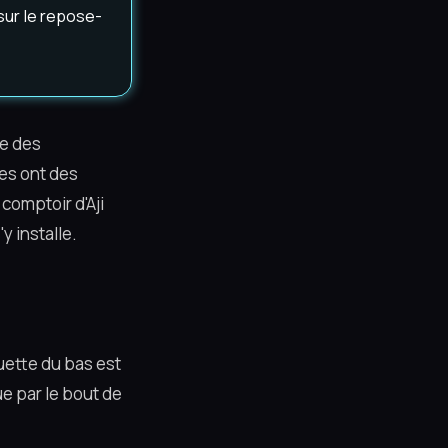
sur le repose-
te des
es ont des
 comptoir d'Aji
y installe.
uette du bas est
ue par le bout de