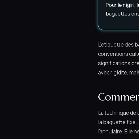
Pour le nigiri
baguettes en
L'étiquette des ba
conventions cult
significations pré
avec rigidité, ma
Comment 
La technique de 
la baguette fixe 
l'annulaire. Elle 