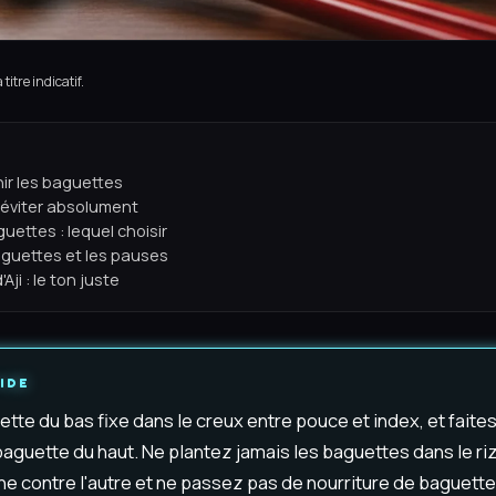
titre indicatif.
r les baguettes
 éviter absolument
uettes : lequel choisir
guettes et les pauses
Aji : le ton juste
IDE
tte du bas fixe dans le creux entre pouce et index, et faite
aguette du haut. Ne plantez jamais les baguettes dans le riz
une contre l'autre et ne passez pas de nourriture de baguett