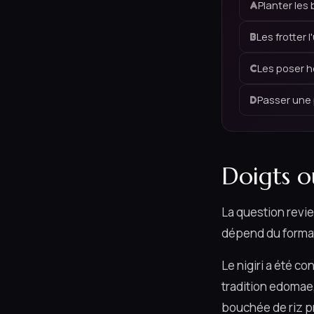
Planter les
A
Les frotter 
B
Les poser h
C
Passer une 
D
Doigts o
La question revie
dépend du forma
Le nigiri a été c
tradition edomae,
bouchée de riz pr