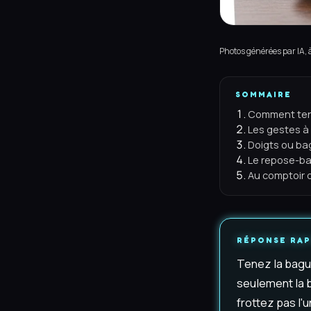
Photos générées par IA, à 
SOMMAIRE
Comment teni
Les gestes à
Doigts ou bag
Le repose-ba
Au comptoir d'
RÉPONSE RAP
Tenez la bague
seulement la b
frottez pas l'