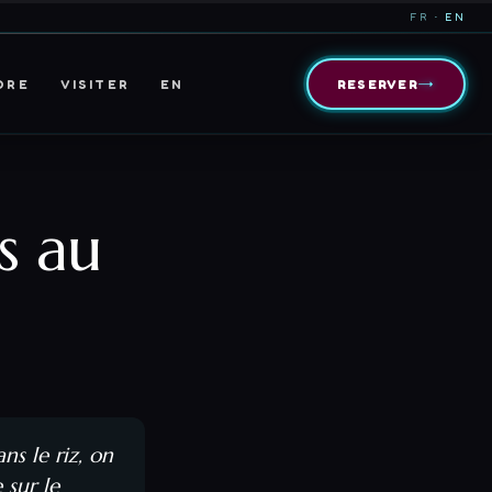
FR
· EN
→
DRE
VISITER
EN
RESERVER
s au
ns le riz, on
 sur le