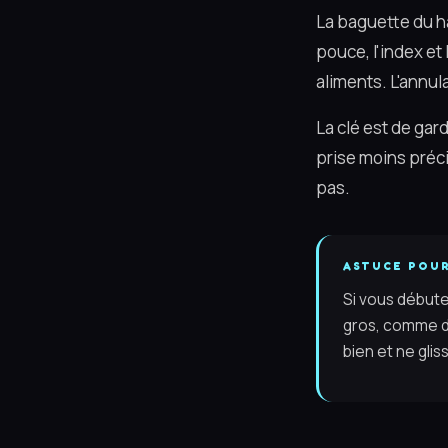
La baguette du ha
pouce, l'index et 
aliments. L'annul
La clé est de gar
prise moins précis
pas.
ASTUCE POU
Si vous débute
gros, comme de
bien et ne gliss