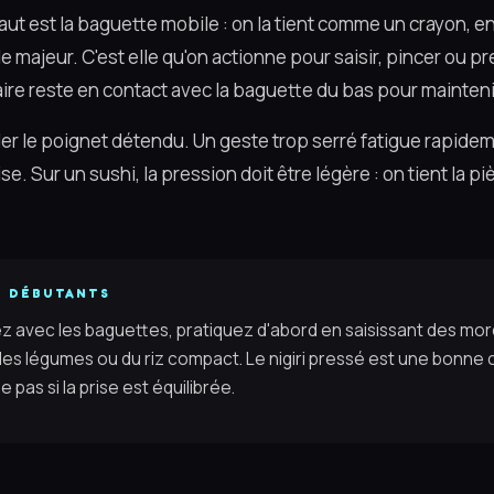
ut est la baguette mobile : on la tient comme un crayon, en
le majeur. C'est elle qu'on actionne pour saisir, pincer ou p
aire reste en contact avec la baguette du bas pour mainteni
der le poignet détendu. Un geste trop serré fatigue rapidem
e. Sur un sushi, la pression doit être légère : on tient la pi
R DÉBUTANTS
z avec les baguettes, pratiquez d'abord en saisissant des mo
s légumes ou du riz compact. Le nigiri pressé est une bonne cibl
e pas si la prise est équilibrée.