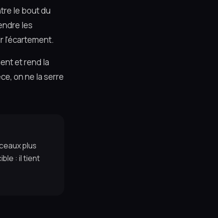
tre le bout du
rendre les
r l'écartement.
ent et rend la
èce, on ne la serre
rceaux plus
e : il tient