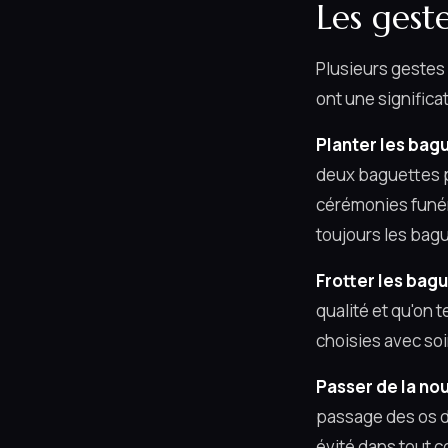
Les gest
Plusieurs gestes 
ont une significa
Planter les bagu
deux baguettes p
cérémonies funér
toujours les bag
Frotter les bagu
qualité et qu'on 
choisies avec so
Passer de la no
passage des os d
évité dans tout 