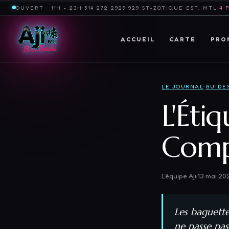
OUVERT · 11H - 23H
·
514 272 2929
·
929 ST-ZOTIQUE EST, MTL
·
4 
ACCUEIL
CARTE
PRO
LE JOURNAL
·
GUIDE
L'Éti
Comp
L'équipe Aji
·
13 mai 20
Les baguettes
ne passe pas