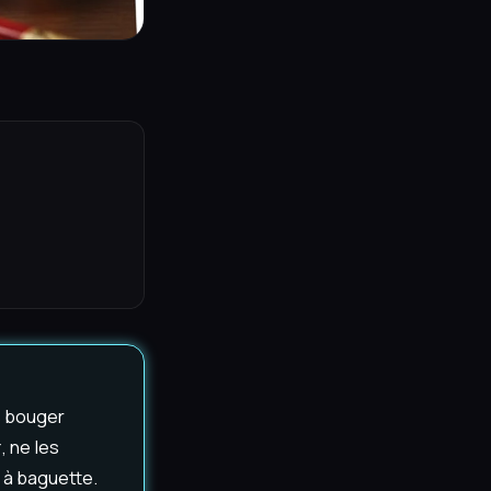
s bouger
, ne les
e à baguette.