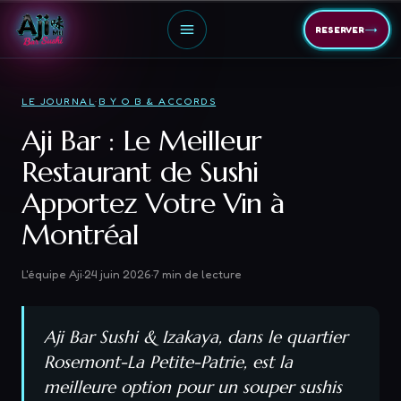
→
RESERVER
LE JOURNAL
·
B Y O B & ACCORDS
Aji Bar : Le Meilleur
Restaurant de Sushi
Apportez Votre Vin à
Montréal
L'équipe Aji
·
24 juin 2026
·
7
min de lecture
Aji Bar Sushi & Izakaya, dans le quartier
Rosemont-La Petite-Patrie, est la
meilleure option pour un souper sushis