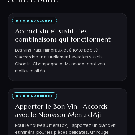
B Y O B & ACCORDS
12 MAI 2026
·
6
MIN
Accord vin et sushi : les
combinaisons qui fonctionnent
Les vins frais, minéraux et à forte acidité
s'accordent naturellement avec les sushis.
Chablis, Champagne et Muscadet sont vos
meilleurs alliés.
B Y O B & ACCORDS
4 JUIN 2026
·
7
MIN
Apporter le Bon Vin : Accords
avec le Nouveau Menu d'Aji
Pour le nouveau menu d'Aji, apportez un blanc vif
et minéral pour les pièces délicates, un rouge