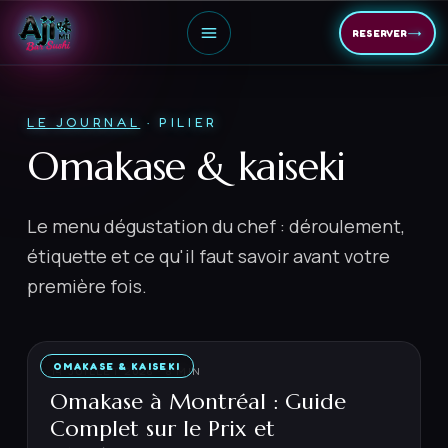
→
RESERVER
LE JOURNAL
· PILIER
Omakase & kaiseki
Le menu dégustation du chef : déroulement,
étiquette et ce qu'il faut savoir avant votre
première fois.
OMAKASE & KAISEKI
14 JUILLET 2026
·
8
MIN
Omakase à Montréal : Guide
Complet sur le Prix et