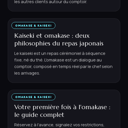
les autres clients autour du comptoir.
OMAKASE & KAISEKI
20 MAI 2026
·
7
MIN
Kaiseki et omakase : deux
philosophies du repas japonais
Le kaiseki est un repas cérémoniel à séquence
fixe, né du thé. L'omakase est un dialogue au
comptoir, composé en temps réel par le chef selon
les arrivages.
OMAKASE & KAISEKI
19 MAI 2026
·
6
MIN
Votre première fois à l'omakase :
le guide complet
Réservez à l'avance, signalez vos restrictions,