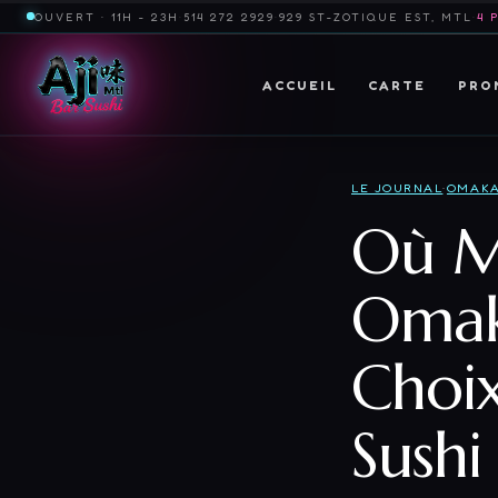
OUVERT · 11H - 23H
·
514 272 2929
·
929 ST-ZOTIQUE EST, MTL
·
4 
ACCUEIL
CARTE
PRO
LE JOURNAL
·
OMAKA
Où M
Omak
Choix
Sushi