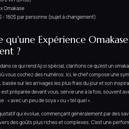
rix Omakase
$ - 180$ par personne (sujet à changement)
e qu'une Expérience Omakase
ent ?
dans ce qui rend Aji si spécial, clarifions ce qu'est un omak
 où vous cochez des numéros. Ici, le chef compose une sy
, basée sur les arrivages les plus frais du jour et son inspi
st préparée devant vous, servie une à la fois, souvent av
e : « avec un peu de soya » ou « tel quel ».
gustatif qui évolue, commençant généralement par des sav
vers des goûts plus riches et complexes. C'est une perfor