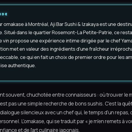
IDE
ur omakase à Montréal, Aji Bar Sushi & Izakaya est une destin
. Situé dans le quartier Rosemont-La Petite-Patrie, ce rest
e vin propose une expérience intime dirigée par le chef Ya
on met en valeur des ingrédients d'une fraîcheur irréproch
ccable, ce qui en fait un choix de premier ordre pour les a
ise authentique.
ent souvent, chuchotée entre connaisseurs : où trouver le 
'est pas une simple recherche de bons sushis. C'est la quê
dialogue silencieux avec un chef qui, le temps d'un repas, 
rsonnel. L'omakase, qui se traduit par « je m'en remets à vou
iance et de l'art culinaire japonais.