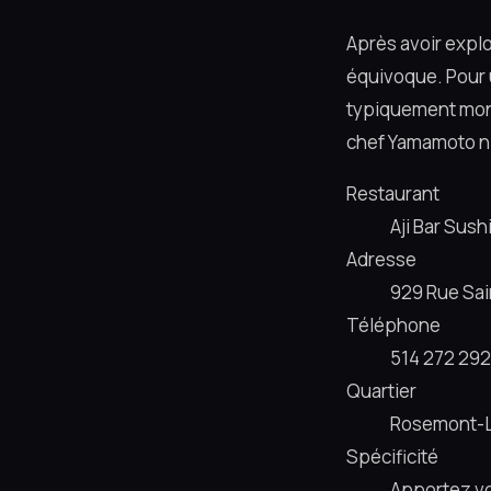
Après avoir explo
équivoque. Pour u
typiquement montr
chef Yamamoto ni
Restaurant
Aji Bar Sush
Adresse
929 Rue Sai
Téléphone
514 272 29
Quartier
Rosemont-La
Spécificité
Apportez vo