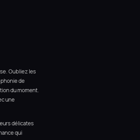
ase. Oubliez les
mphonie de
ration du moment.
ec une
eurs délicates
mance qui