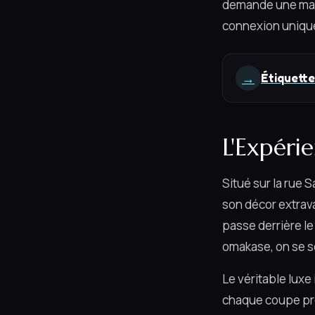
demande une maît
connexion unique
→
Étiquette
L'Expéri
Situé sur la rue 
son décor extrava
passe derrière le
omakase, on se se
Le véritable luxe
chaque coupe pré