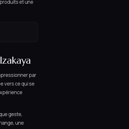
produits et une
 Izakaya
impressionner par
e vers ce qui se
'expérience
aque geste,
change, une