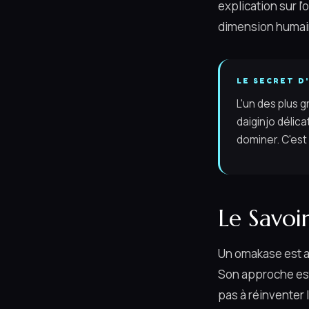
explication sur l'
dimension humain
LE SECRET D
L'un des plus 
daiginjo délica
dominer. C'est
Le Savoi
Un omakase est au
Son approche est 
pas à réinventer l