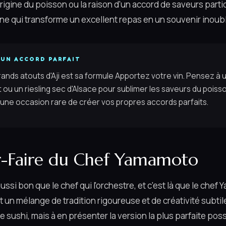
origine du poisson ou la raison d'un accord de saveurs partic
e qui transforme un excellent repas en un souvenir inoubl
'UN ACCORD PARFAIT
grands atouts d'Aji est sa formule Apportez votre vin. Pensez à 
t ou un riesling sec d'Alsace pour sublimer les saveurs du poiss
 une occasion rare de créer vos propres accords parfaits.
r-Faire du Chef Yamamoto
ssi bon que le chef qui l'orchestre, et c'est là que le chef
un mélange de tradition rigoureuse et de créativité subtile
e sushi, mais à en présenter la version la plus parfaite poss