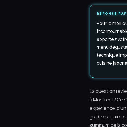
RÉPONSE RAP
Pour le meille
incontournable
apportez votr
menu dégustati
technique impe
cuisine japona
La question revi
à Montréal ? Ce n
expérience, d'un 
guide culinaire pe
summum de la conf