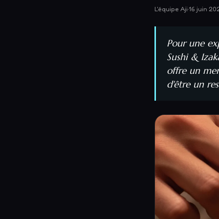
L'équipe Aji
·
16 juin 20
Pour une ex
Sushi & Iza
offre un me
d'être un re