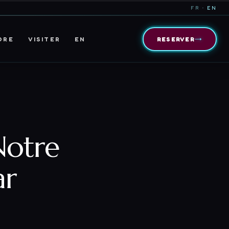
FR
· EN
→
DRE
VISITER
EN
RESERVER
Notre
ar