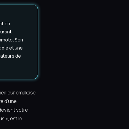
ation
aurant
mamoto. Son
able et une
mateurs de
meilleur omakase
te d'une
devient votre
s », est le