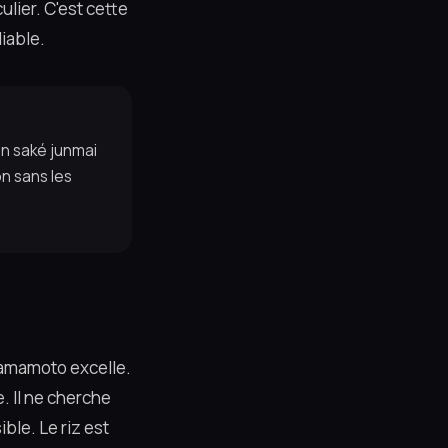
ulier. C'est cette
iable.
un saké junmai
on sans les
 Yamamoto excelle.
. Il ne cherche
ible. Le riz est