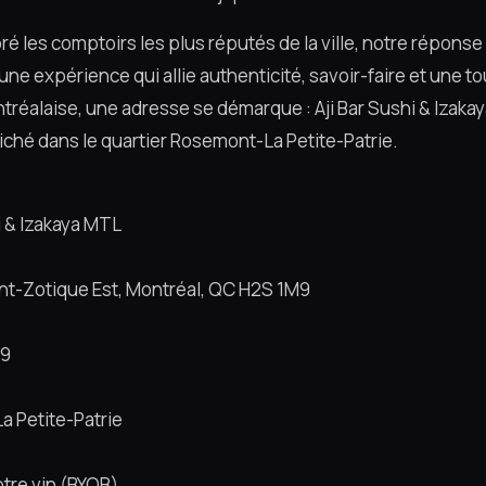
ré les comptoirs les plus réputés de la ville, notre réponse 
ne expérience qui allie authenticité, savoir-faire et une t
éalaise, une adresse se démarque : Aji Bar Sushi & Izakaya
ché dans le quartier Rosemont-La Petite-Patrie.
i & Izakaya MTL
nt-Zotique Est, Montréal, QC H2S 1M9
29
 Petite-Patrie
tre vin (BYOB)