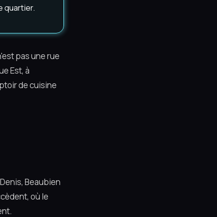
e quartier.
n'est pas une rue
e Est, à
toir de cuisine
t-Denis, Beaubien
cèdent, où le
ent.