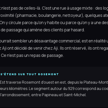
 n'est pas de celles-là. C'est une rue à usage mixte : des 
ximité (pharmacie, boulangerie, nettoyeur), quelques atel
On y circule parce qu'on y habite ou parce qu'on y a une de
lux de passage qui amène des clients par hasard.
urrait sembler un désavantage commercial, est en réalité u
Aji ont décidé de venir chez Aji. Ils ont réservé, ils ont rega
r. Ce n'est pas un repas de passage.
 S'ÉTEND SUR TOUT ROSEMONT
Est traverse Rosemont d'ouest en est, depuis le Plateau-Mont
sieurs kilomètres. Le segment autour du 929 correspond au coe
e l'arrondissement, entre Papineau et Saint-Michel.