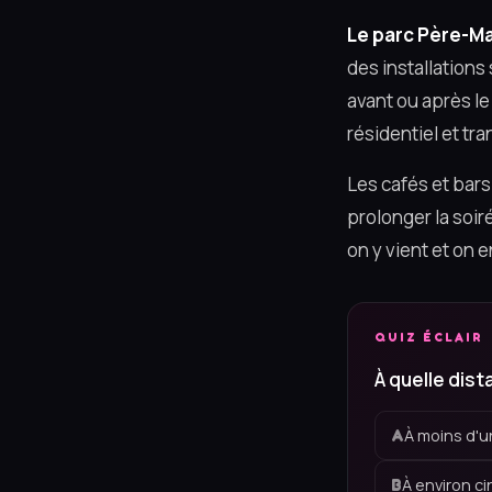
Le parc Père-M
des installation
avant ou après le
résidentiel et tra
Les cafés et bar
prolonger la soiré
on y vient et on 
QUIZ ÉCLAIR
À quelle dist
À moins d'u
A
À environ c
B