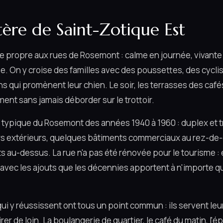
tère de Saint-Zotique Est
me propre aux rues de Rosemont : calme en journée, vivante
ée. On y croise des familles avec des poussettes, des cyclis
ens qui promènent leur chien. Le soir, les terrasses des café
ment sans jamais déborder sur le trottoir.
t typique du Rosemont des années 1940 à 1960 : duplex et t
rs extérieurs, quelques bâtiments commerciaux au rez-d
au-dessus. La rue n'a pas été rénovée pour le tourisme : e
it, avec les ajouts que les décennies apportent à n'importe q
 y réussissent ont tous un point commun : ils servent leur
rer de loin. La boulangerie de quartier, le café du matin, l'épic