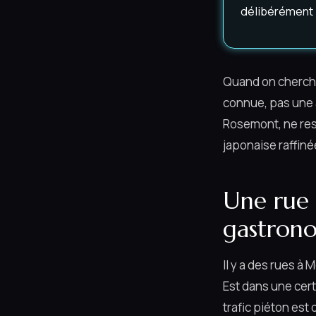
délibérément : 
Quand on cherche 
connue, pas une 
Rosemont, ne res
japonaise raffiné
Une rue 
gastron
Il y a des rues à
Est dans une cert
trafic piéton est