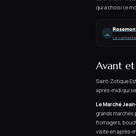
qui a choisi ce 
Rosemont
→
Le contexte 
Avant et
Saint-Zotique Est
après-midi qui se
Le Marché Jean
grands marchés p
fromagers, bouche
visite en après-m