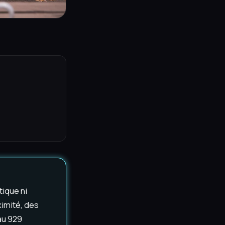
tique ni
ximité, des
 au 929