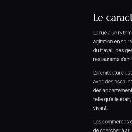
Le carac
La rue a un ryth
agitation en soir
du travail, des g
restaurants s'ani
L'architecture es
avec des escalie
des appartements 
telle qu'elle éta
vivant.
Les commerces qui
de chercher à atti