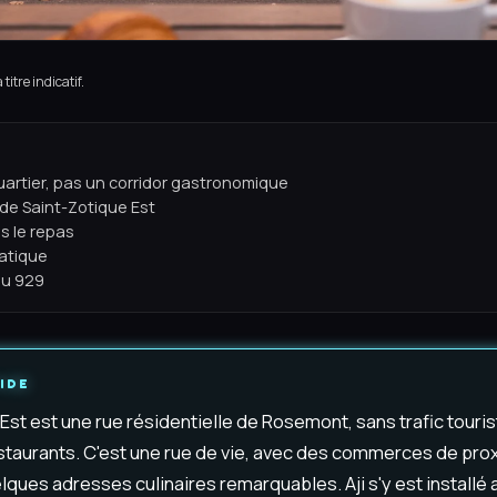
titre indicatif.
uartier, pas un corridor gastronomique
de Saint-Zotique Est
s le repas
ratique
au 929
IDE
Est est une rue résidentielle de Rosemont, sans trafic touris
staurants. C'est une rue de vie, avec des commerces de pro
elques adresses culinaires remarquables. Aji s'y est installé