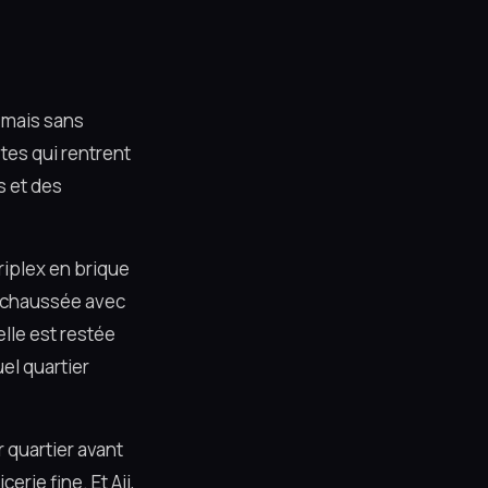
 mais sans
tes qui rentrent
s et des
riplex en brique
e-chaussée avec
lle est restée
uel quartier
 quartier avant
erie fine. Et Aji,