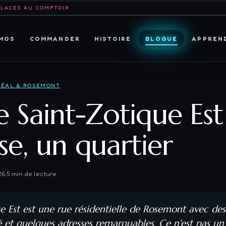
PLACES AU COMPTOIR
MOS
COMMANDER
HISTOIRE
BLOGUE
APPREN
ÉAL & ROSEMONT
e Saint-Zotique Est
se, un quartier
26
·
5
min de lecture
e Est est une rue résidentielle de Rosemont avec d
 et quelques adresses remarquables. Ce n'est pas un