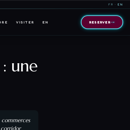
FR
· EN
→
DRE
VISITER
EN
RESERVER
 : une
es commerces
 corridor