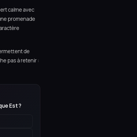
vert calme avec
r une promenade
caractère
permettent de
he pas à retenir :
que Est ?