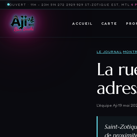
OUVERT · 11H - 23H
·
514 272 2929
·
929 ST-ZOTIQUE EST, MTL
·
4 
ACCUEIL
CARTE
PRO
LE JOURNAL
·
MONTR
La ru
adres
L'équipe Aji
·
19 mai 20
Saint-Zotiqu
de proximité