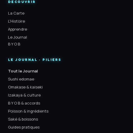
DECOUVRIR
La Carte
L'Histoire
Apprendre
Le Journal
B Y O B
LE JOURNAL · PILIERS
Tout le Journal
Sushi edomae
Omakase & kaiseki
Izakaya & culture
B Y O B & accords
Poisson & ingrédients
Saké & boissons
Guides pratiques