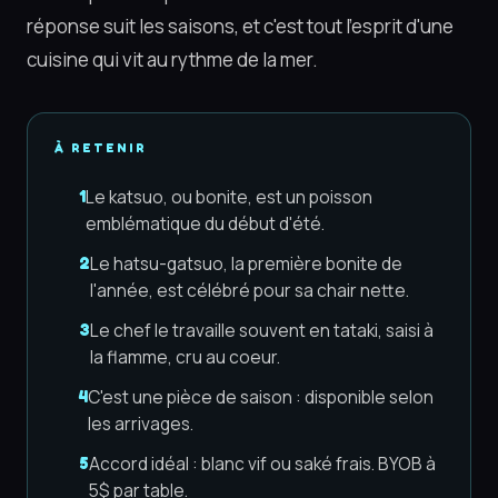
réponse suit les saisons, et c'est tout l'esprit d'une
cuisine qui vit au rythme de la mer.
À RETENIR
Le katsuo, ou bonite, est un poisson
1
emblématique du début d'été.
Le hatsu-gatsuo, la première bonite de
2
l'année, est célébré pour sa chair nette.
Le chef le travaille souvent en tataki, saisi à
3
la flamme, cru au coeur.
C'est une pièce de saison : disponible selon
4
les arrivages.
Accord idéal : blanc vif ou saké frais. BYOB à
5
5$ par table.