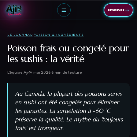
→
RESERVER
LE JOURNAL
·
POISSON & INGRÉDIENTS
Poisson frais ou congelé pour
les sushis : la vérité
L'équipe Aji
·
14 mai 2026
·
6
min de lecture
Au Canada, la plupart des poissons servis
en sushi ont été congelés pour éliminer
les parasites. La surgélation à -60 °C
préserve la qualité. Le mythe du 'toujours
frais' est trompeur.