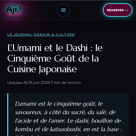
→
RESERVER
LE JOURNAL
·
IZAKAYA & CULTURE
L'Umami et le Dashi : le
Cinquième Goût de la
Cuisine Japonaise
L'équipe Aji
·
14 juin 2026
·
7
min de lecture
L'umami est le cinquième goût, le
savoureux, à côté du sucré, du salé, de
l'acide et de l'amer. Le dashi, bouillon de
kombu et de katsuobushi, en est la base :