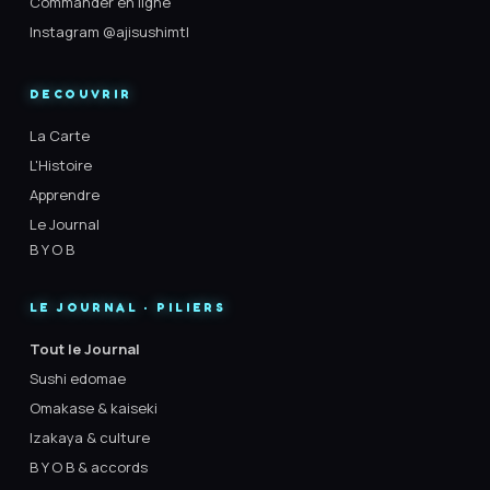
Commander en ligne
Instagram @ajisushimtl
DECOUVRIR
La Carte
L'Histoire
Apprendre
Le Journal
B Y O B
LE JOURNAL · PILIERS
Tout le Journal
Sushi edomae
Omakase & kaiseki
Izakaya & culture
B Y O B & accords