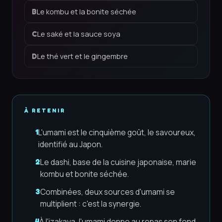
Le kombu et la bonite séchée
B
Le saké et la sauce soya
C
Le thé vert et le gingembre
D
À RETENIR
L'umami est le cinquième goût, le savoureux,
1
identifié au Japon.
Le dashi, base de la cuisine japonaise, marie
2
kombu et bonite séchée.
Combinées, deux sources d'umami se
3
multiplient : c'est la synergie.
À l'izakaya, l'umami donne au repas son fond
4