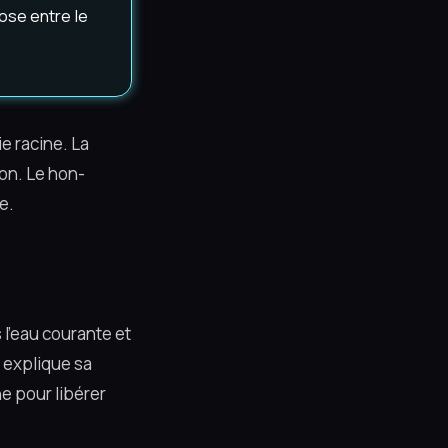
dose entre le
e racine. La
ion. Le hon-
e.
 l'eau courante et
i explique sa
ne pour libérer