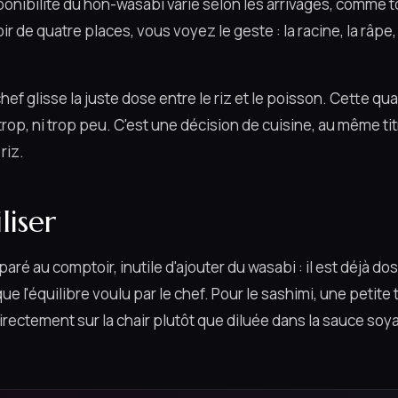
ponibilité du hon-wasabi varie selon les arrivages, comme t
r de quatre places, vous voyez le geste : la racine, la râpe,
 chef glisse la juste dose entre le riz et le poisson. Cette q
i trop, ni trop peu. C'est une décision de cuisine, au même ti
riz.
liser
paré au comptoir, inutile d'ajouter du wasabi : il est déjà d
 l'équilibre voulu par le chef. Pour le sashimi, une petite
rectement sur la chair plutôt que diluée dans la sauce soya