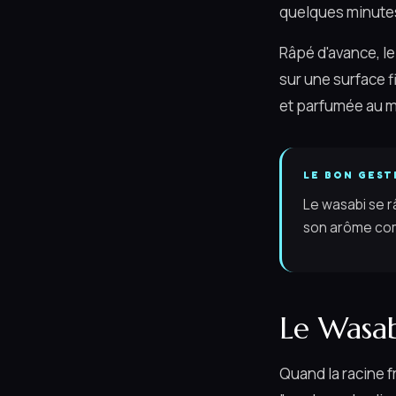
quelques minutes.
Râpé d'avance, le
sur une surface f
et parfumée au m
LE BON GEST
Le wasabi se râ
son arôme comm
Le Wasab
Quand la racine f