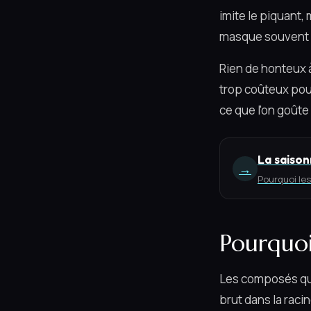
imite le piquant, 
masque souvent 
Rien de honteux à 
trop coûteux pour
ce que l'on goûte
La saison
→
Pourquoi les
Pourquoi
Les composés qui 
brut dans la raci