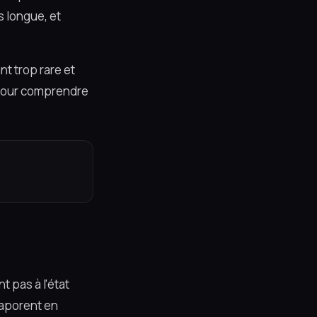
s longue, et
nt trop rare et
x pour comprendre
t pas à l'état
évaporent en