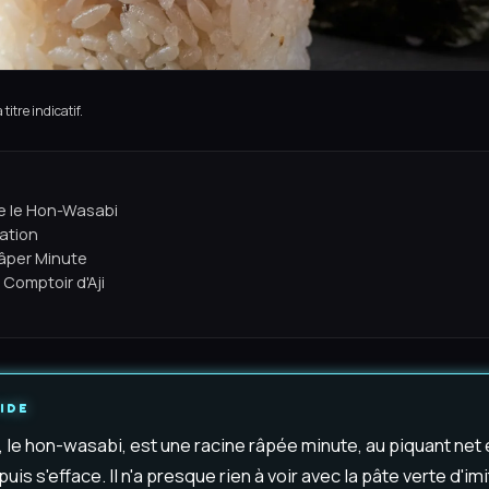
titre indicatif.
e le Hon-Wasabi
tation
Râper Minute
Comptoir d'Aji
IDE
, le hon-wasabi, est une racine râpée minute, au piquant net 
is s'efface. Il n'a presque rien à voir avec la pâte verte d'imi