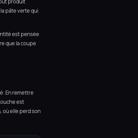
out produit
 la pâte verte qui
uantité est pensée
tre que la coupe
osé. En remettre
 touche est
, où elle perd son