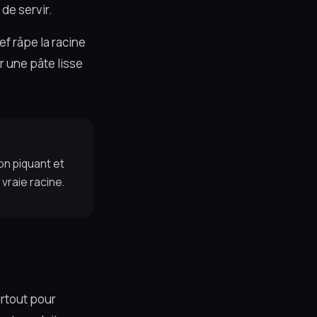
de servir.
ef râpe la racine
r une pâte lisse
on piquant et
vraie racine.
urtout pour