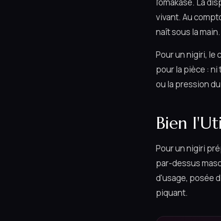
l'omakase. La dis
vivant. Au comptoi
naît sous la main.
Pour un nigiri, le
pour la pièce : n
ou la pression du 
Bien l'Uti
Pour un nigiri pré
par-dessus masque
d'usage, posée di
piquant.