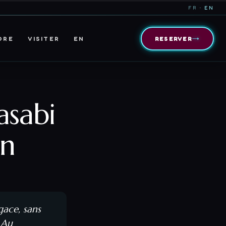
FR
· EN
→
DRE
VISITER
EN
RESERVER
asabi
on
gace, sans
 Au