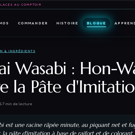
PLACES AU COMPTOIR
MOS
COMMANDER
HISTOIRE
BLOGUE
APPREN
ON & INGRÉDIENTS
ai Wasabi : Hon-W
e la Pâte d'Imitati
6
·
7
min de lecture
bi est une racine râpée minute, au piquant net et fu
 la pâte d'imitation à base de raifort et de colorant.