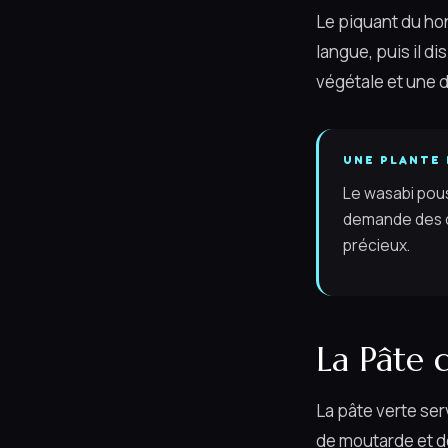
Le piquant du hon-
langue, puis il d
végétale et une d
UNE PLANTE 
Le wasabi pous
demande des co
précieux.
La Pâte 
La pâte verte ser
de moutarde et d