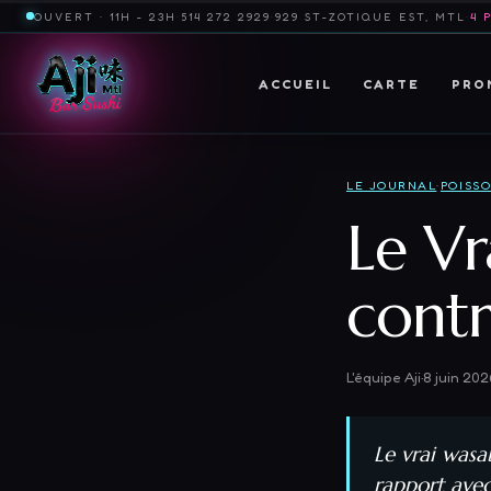
OUVERT · 11H - 23H
·
514 272 2929
·
929 ST-ZOTIQUE EST, MTL
·
4 
ACCUEIL
CARTE
PRO
LE JOURNAL
·
POISS
Le Vr
contr
L'équipe Aji
·
8 juin 202
Le vrai wasa
rapport avec