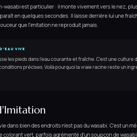
wasabi est particulier : il monte vivement vers le nez, plus 
isparaît en quelques secondes. Il laisse derrière lui une fra
ouceur que l'imitation ne reproduit jamais.
D'EAU VIVE
se les pieds dans l'eau courante et fraîche. C'est une culture d
nditions précises. Voilà pourquoi la vraie racine reste un ingr
d'Imitation
vie dans bien des endroits n'est pas du wasabi. C'est un mél
e colorant vert, parfois agrémenté d'un soupçon de wasabi 