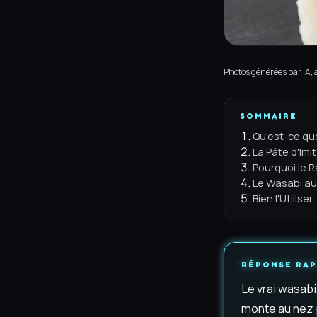
Photos générées par IA, à 
SOMMAIRE
Qu'est-ce qu
La Pâte d'Imi
Pourquoi le 
Le Wasabi au 
Bien l'Utiliser
RÉPONSE RAP
Le vrai wasabi
monte au nez pu