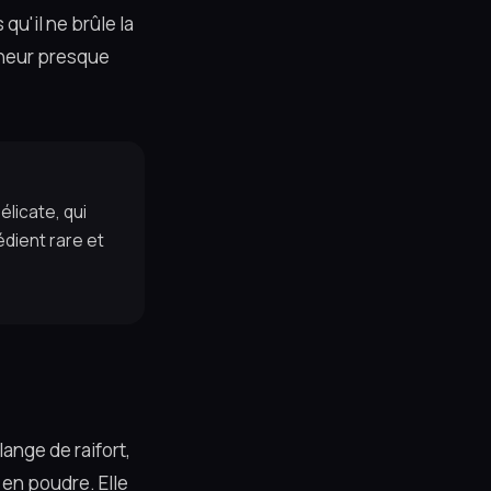
qu'il ne brûle la
îcheur presque
élicate, qui
édient rare et
ange de raifort,
en poudre. Elle